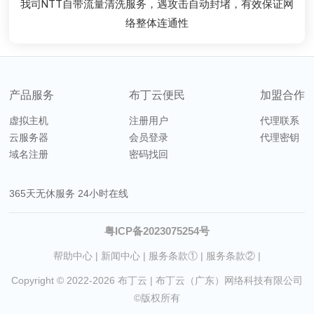
配合强大的云梯抗DDOS服务+金盾防火墙，有效为您的业务
配合强大的云梯抗DDOS服务+金盾防火墙，有效为您的业务
稳定运行，性能稳定，企业级云电脑，不卡顿，稳定挂机项
我司NTT自带流量清洗服务，遇攻击自动封堵，有效保证网
稳定运行，性能稳定，企业级云电脑，不卡顿，稳定挂机项
全天候保障，如果对带宽有跑满的需求，建议使用线路套
国内云服务器直连回程，是您开展业务的优选方案
支持系统Centos/Denian/Ubuntu/Windows
络整体连通性
保驾护航
保驾护航
餐。
目
目
产品服务
布丁云便民
加盟合作
虚拟主机
注册用户
代理联系
云服务器
会员登录
代理密钥
域名注册
密码找回
365天无休服务 24小时在线
粤ICP备2023075254号
帮助中心
|
新闻中心
|
服务条款①
|
服务条款②
|
Copyright © 2022-2026
布丁云
| 布丁云（广东）网络科技有限公司
©版权所有