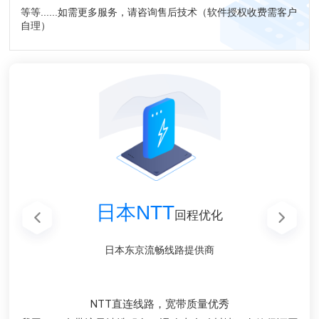
等等......如需更多服务，请咨询售后技术（软件授权收费需客户
自理）
美国高防CERA CUVIP
美国高防CERA CUVIP
内蒙古呼和浩特
香港CN2 CTG
韩国CN2 GIA
宿迁云电脑
宿迁云电脑
日本NTT
回程优化
高性价比
高性价比
高性价比
高性价比
高端系列
线路
线路
香港CN2 CTG线路VPS，三网延迟较低。
内蒙古呼和浩特电信数据中心
日本东京流畅线路提供商
韩国CN2 GIA线路VPS。
宿迁稳定物理机云电脑
宿迁稳定物理机云电脑
100G企业级防御
100G企业级防御
去程普通线路，回程CERA CUVIP，均衡防御速度与防御
去程普通线路，回程CERA CUVIP，均衡防御速度与防御
支持QQ、微信、脚本等24小时运行
支持QQ、微信、脚本等24小时运行
适合宽带占用需求较高站点使用
NTT直连线路，宽带质量优秀
动态路由线路，稳定性欠佳
韩国首尔动态路由线路