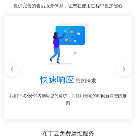
提供完善的售后服务体系，让您在使用过程中更加省心
48小时
48小时
1对1
1对1
快速响应
在线售前售后服务
在线售前售后服务
内无理由全额退款
内无理由全额退款
您的请求
我们拥有专业的客服团队，无论是售前或者售后，只为让您感到
我们拥有专业的客服团队，无论是售前或者售后，只为让您感到
24小时内,对布丁云产品或者服务有任务不满意的,可申请全额退
我们平均3分钟内响应您的请求，并且用最短的时间解决您的难
24小时内,对布丁云产品或者服务有任务不满意的,可申请全额退
满意
满意
款
题
款
（款项将在退款发起的72小时内转入您提供的帐户）
（款项将在退款发起的72小时内转入您提供的帐户）
布丁云免费运维服务