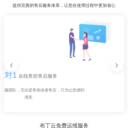
提供完善的售后服务体系，让您在使用过程中更加省心
48小时
48小时
1对1
1对1
快速响应
在线售前售后服务
在线售前售后服务
内无理由全额退款
内无理由全额退款
您的请求
我们拥有专业的客服团队，无论是售前或者售后，只为让您感到
我们拥有专业的客服团队，无论是售前或者售后，只为让您感到
24小时内,对布丁云产品或者服务有任务不满意的,可申请全额退
我们平均3分钟内响应您的请求，并且用最短的时间解决您的难
24小时内,对布丁云产品或者服务有任务不满意的,可申请全额退
满意
满意
款
题
款
（款项将在退款发起的72小时内转入您提供的帐户）
（款项将在退款发起的72小时内转入您提供的帐户）
布丁云免费运维服务