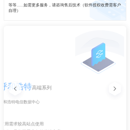
等等......如需更多服务，请咨询售后技术（软件授权收费需客户
自理）
美国高防CERA CUVIP
美国高防CERA CUVIP
内蒙古呼和浩特
香港CN2 CTG
韩国CN2 GIA
宿迁云电脑
宿迁云电脑
日本NTT
回程优化
高性价比
高性价比
高端系列
高性价比
高性价比
线路
线路
香港CN2 CTG线路VPS，三网延迟较低。
内蒙古呼和浩特电信数据中心
日本东京流畅线路提供商
韩国CN2 GIA线路VPS。
宿迁稳定物理机云电脑
宿迁稳定物理机云电脑
100G企业级防御
100G企业级防御
去程普通线路，回程CERA CUVIP，均衡防御速度与防御
去程普通线路，回程CERA CUVIP，均衡防御速度与防御
适合宽带占用需求较高站点使用
支持QQ、微信、脚本等24小时运行
支持QQ、微信、脚本等24小时运行
NTT直连线路，宽带质量优秀
动态路由线路，稳定性欠佳
韩国首尔动态路由线路