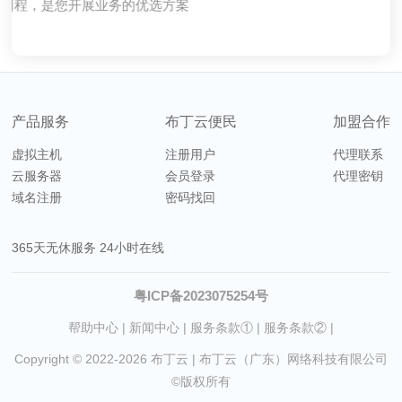
配合强大的云梯抗DDOS服务+金盾防火墙，有效为您的业务
配合强大的云梯抗DDOS服务+金盾防火墙，有效为您的业务
稳定运行，性能稳定，企业级云电脑，不卡顿，稳定挂机项
我司NTT自带流量清洗服务，遇攻击自动封堵，有效保证网
稳定运行，性能稳定，企业级云电脑，不卡顿，稳定挂机项
国内云服务器直连回程，是您开展业务的优选方案
全天候保障，如果对带宽有跑满的需求，建议使用线路套
支持系统Centos/Denian/Ubuntu/Windows
络整体连通性
保驾护航
保驾护航
餐。
目
目
产品服务
布丁云便民
加盟合作
虚拟主机
注册用户
代理联系
云服务器
会员登录
代理密钥
域名注册
密码找回
365天无休服务 24小时在线
粤ICP备2023075254号
帮助中心
|
新闻中心
|
服务条款①
|
服务条款②
|
Copyright © 2022-2026
布丁云
| 布丁云（广东）网络科技有限公司
©版权所有