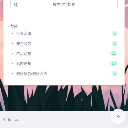
分类
行业资讯
2
安全公告
2
产品动态
11
站内通知
10
服务条款/服务合约
3
© 布丁云.